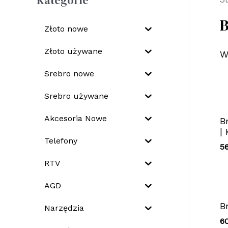
Kategorie
B
Złoto nowe
Złoto używane
W
Srebro nowe
Srebro używane
Akcesoria Nowe
B
|
Telefony
5
RTV
AGD
B
Narzędzia
6