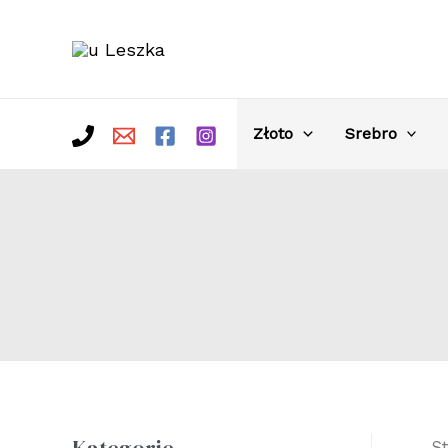
Skip
to
content
Złoto
Srebro
S