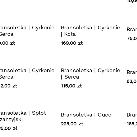
10,
ransoletka | Cyrkonie
Bransoletka | Cyrkonie
Bra
 Serca
| Koła
75,
9,00
zł
169,00
zł
ransoletka | Cyrkonie
Bransoletka | Cyrkonie
Bra
 Serca
| Serca
63,
02,00
zł
115,00
zł
ransoletka | Splot
Bransoletka | Gucci
Bran
izantyjski
225,00
zł
185
35,00
zł