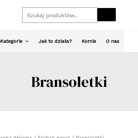
Szukaj
Kategorie
Jak to działa?
Komis
O nas
Bransoletki
trona główna
/
Srebro nowe
/ Bransoletki