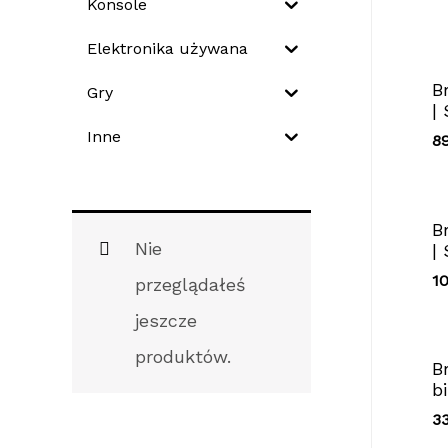
Konsole
Elektronika używana
B
Gry
|
Inne
8
B
Nie
|
1
przeglądałeś
jeszcze
produktów.
B
b
3