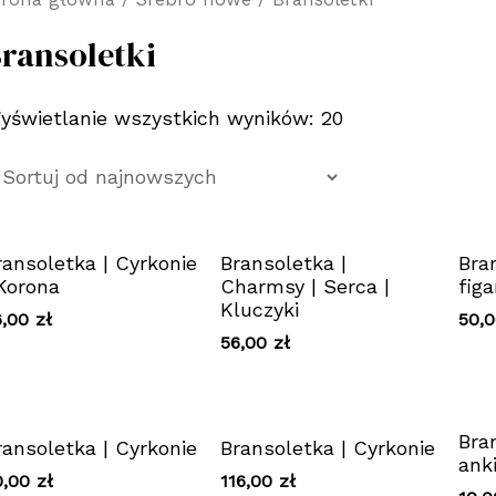
ransoletki
yświetlanie wszystkich wyników: 20
ransoletka | Cyrkonie
Bransoletka |
Bra
 Korona
Charmsy | Serca |
figa
Kluczyki
6,00
zł
50,
56,00
zł
Bra
ransoletka | Cyrkonie
Bransoletka | Cyrkonie
ank
0,00
zł
116,00
zł