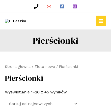
Skip
to
content
Main
Men
Pierścionki
Strona główna
/
Złoto nowe
/ Pierścionki
Pierścionki
Wyświetlanie 1–20 z 45 wyników