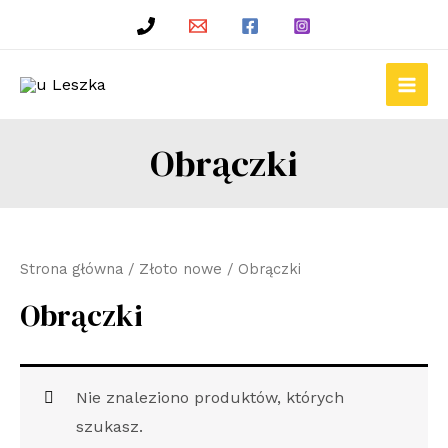
Skip
to
content
Main
Men
Obrączki
Strona główna
/
Złoto nowe
/ Obrączki
Obrączki
Nie znaleziono produktów, których
szukasz.