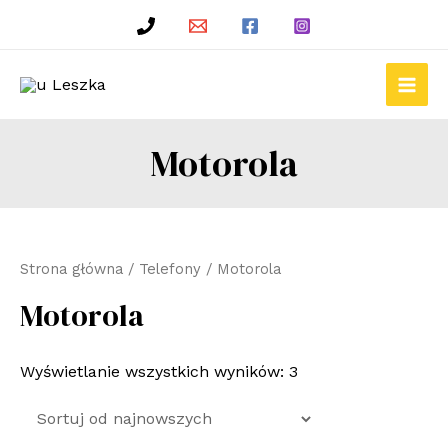
Skip
to
content
Main
Men
Motorola
Strona główna
/
Telefony
/ Motorola
Motorola
Wyświetlanie wszystkich wyników: 3