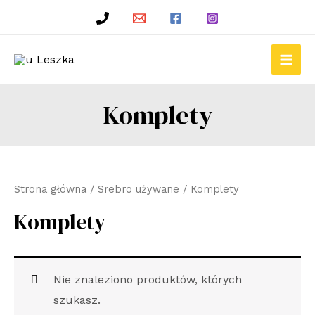
Skip
to
content
Main
Men
Komplety
Strona główna
/
Srebro używane
/ Komplety
Komplety
Nie znaleziono produktów, których
szukasz.