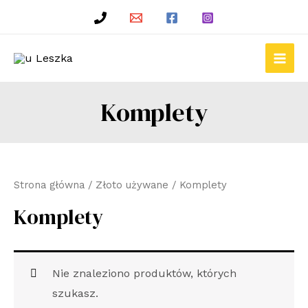
Skip
to
content
Main
Men
Komplety
Strona główna
/
Złoto używane
/ Komplety
Komplety
Nie znaleziono produktów, których
szukasz.